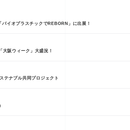
博「バイオプラスチックでREBORN」に出展！
25「大阪ウィーク」大盛況！
治 サステナブル共同プロジェクト
）