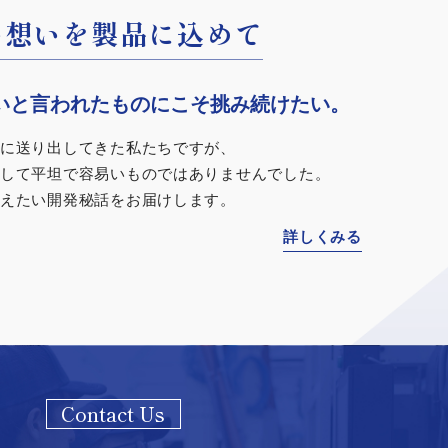
戦、だからこそおもしろい
戦、だからこそおもしろい
戦、だからこそおもしろい
明るく花開くように
い想いを製品に込めて
明るく花開くように
い想いを製品に込めて
形技術における
形技術における
形技術における
プロフェッショナルで
プロフェッショナルで
プロフェッショナルで
慮した知育玩具ブランド
いと言われたものにこそ
慮した知育玩具ブランド
いと言われたものにこそ
挑み続けたい。
挑み続けたい。
poco」。
poco」。
に送り出してきた私たちですが、
に送り出してきた私たちですが、
して平坦で容易いものではありませんでした。
して平坦で容易いものではありませんでした。
秘める可能性はまだまだ広がっています。
秘める可能性はまだまだ広がっています。
秘める可能性はまだまだ広がっています。
業メーカーならではの視点から開発しました。
業メーカーならではの視点から開発しました。
えたい開発秘話をお届けします。
えたい開発秘話をお届けします。
うことで私たちは成長できる。
うことで私たちは成長できる。
うことで私たちは成長できる。
材を採用し、子供たちが楽しく遊びやすいように
材を採用し、子供たちが楽しく遊びやすいように
ワクワクのために、これからも挑戦し続けます。
ワクワクのために、これからも挑戦し続けます。
ワクワクのために、これからも挑戦し続けます。
りました。
りました。
詳しくみる
詳しくみる
で笑顔溢れるようにと願いを込めて。
で笑顔溢れるようにと願いを込めて。
詳しくみる
詳しくみる
詳しくみる
詳しくみる
詳しくみる
Contact Us