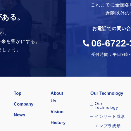
これまでに全国各
近隣以外の
がある。
お電話での問い
か。
06-6722-
未来を豊かにする。
ましょう。
受付時間：平日9時～
Top
About
Our Technology
Us
Our
Company
Technology
Vision
News
インサート成形
History
エンプラ成形