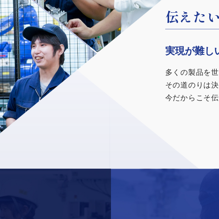
日々挑
日々挑
日々挑
未来が
伝えた
未来が
伝えた
私たちは成
私たちは成
私たちは成
環境にも配
実現が難し
環境にも配
実現が難し
す。
す。
す。
「Poco a 
「Poco a 
多くの製品を世
多くの製品を世
その道のりは決
その道のりは決
プラスチックが
プラスチックが
プラスチックが
プラスチック専
プラスチック専
今だからこそ伝
今だからこそ伝
諦めずに向き合
諦めずに向き合
諦めずに向き合
環境に優しい素
環境に優しい素
その先の未来と
その先の未来と
その先の未来と
設計にもこだわ
設計にもこだわ
未来がより豊か
未来がより豊か