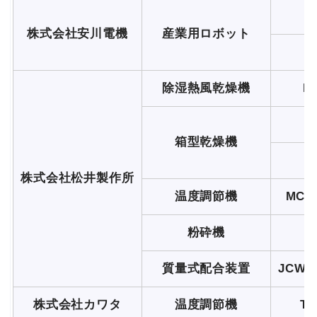
株式会社安川電機
産業用ロボット
除湿熱風乾燥機
M
箱型乾燥機
株式会社松井製作所
温度調節機
MC5
粉砕機
質量式配合装置
JCW2-
株式会社カワタ
温度調節機
TW