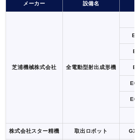
メーカー
設備名
EC
EC
芝浦機械株式会社
全電動型射出成形機
EC
EC
EC
株式会社スター精機
取出ロボット
GXW