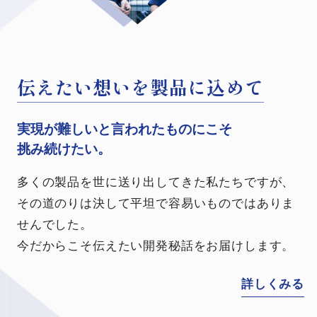
日々挑戦、だからこそおもしろい
日々挑戦、だからこそおもしろい
日々挑戦、だからこそおもしろい
未来が明るく花開くように
未来が明るく花開くように
伝えたい想いを製品に込めて
伝えたい想いを製品に込めて
私たちは成形技術における
私たちは成形技術における
私たちは成形技術における
環境にも配慮した知育玩具ブランド
環境にも配慮した知育玩具ブランド
実現が難しいと言われたものにこそ
実現が難しいと言われたものにこそ
プロフェッショナルです。
プロフェッショナルです。
プロフェッショナルです。
「Poco a poco」。
「Poco a poco」。
挑み続けたい。
挑み続けたい。
プラスチックが秘める可能性はまだまだ広がって
プラスチックが秘める可能性はまだまだ広がって
プラスチックが秘める可能性はまだまだ広がって
プラスチック専業メーカーならではの視点から開
プラスチック専業メーカーならではの視点から開
多くの製品を世に送り出してきた私たちですが、
多くの製品を世に送り出してきた私たちですが、
います。
います。
います。
発しました。
発しました。
その道のりは決して平坦で容易いものではありま
その道のりは決して平坦で容易いものではありま
諦めずに向き合うことで私たちは成長できる。
諦めずに向き合うことで私たちは成長できる。
諦めずに向き合うことで私たちは成長できる。
環境に優しい素材を採用し、子供たちが楽しく遊
環境に優しい素材を採用し、子供たちが楽しく遊
せんでした。
せんでした。
その先の未来とワクワクのために、これからも挑
その先の未来とワクワクのために、これからも挑
その先の未来とワクワクのために、これからも挑
びやすいように
びやすいように
設計にもこだわりました。
設計にもこだわりました。
今だからこそ伝えたい開発秘話をお届けします。
今だからこそ伝えたい開発秘話をお届けします。
戦し続けます。
戦し続けます。
戦し続けます。
未来がより豊かで笑顔溢れるようにと願いを込め
未来がより豊かで笑顔溢れるようにと願いを込め
て。
て。
詳しくみる
詳しくみる
詳しくみる
詳しくみる
詳しくみる
詳しくみる
詳しくみる