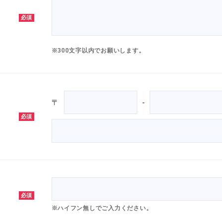
必須
※300文字以内でお願いします。
〒
-
必須
必須
※ハイフン無しでご入力ください。