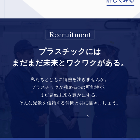
詳しくみる
詳しくみる
Recruitment
プラスチックには
まだまだ未来とワクワクがある。
私たちとともに情熱を注ぎませんか。
プラスチックが秘める∞の可能性が、
まだ見ぬ未来を豊かにする。
そんな光景を信頼する仲間と共に描きましょう。