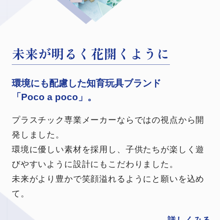
日々挑戦、だからこそおもしろい
日々挑戦、だからこそおもしろい
日々挑戦、だからこそおもしろい
未来が明るく花開くように
未来が明るく花開くように
伝えたい想いを製品に込めて
伝えたい想いを製品に込めて
私たちは成形技術における
私たちは成形技術における
私たちは成形技術における
環境にも配慮した知育玩具ブランド
環境にも配慮した知育玩具ブランド
実現が難しいと言われたものにこそ
実現が難しいと言われたものにこそ
プロフェッショナルです。
プロフェッショナルです。
プロフェッショナルです。
「Poco a poco」。
「Poco a poco」。
挑み続けたい。
挑み続けたい。
プラスチックが秘める可能性はまだまだ広がって
プラスチックが秘める可能性はまだまだ広がって
プラスチックが秘める可能性はまだまだ広がって
プラスチック専業メーカーならではの視点から開
プラスチック専業メーカーならではの視点から開
多くの製品を世に送り出してきた私たちですが、
多くの製品を世に送り出してきた私たちですが、
います。
います。
います。
発しました。
発しました。
その道のりは決して平坦で容易いものではありま
その道のりは決して平坦で容易いものではありま
諦めずに向き合うことで私たちは成長できる。
諦めずに向き合うことで私たちは成長できる。
諦めずに向き合うことで私たちは成長できる。
環境に優しい素材を採用し、子供たちが楽しく遊
環境に優しい素材を採用し、子供たちが楽しく遊
せんでした。
せんでした。
その先の未来とワクワクのために、これからも挑
その先の未来とワクワクのために、これからも挑
その先の未来とワクワクのために、これからも挑
びやすいように
びやすいように
設計にもこだわりました。
設計にもこだわりました。
今だからこそ伝えたい開発秘話をお届けします。
今だからこそ伝えたい開発秘話をお届けします。
戦し続けます。
戦し続けます。
戦し続けます。
未来がより豊かで笑顔溢れるようにと願いを込め
未来がより豊かで笑顔溢れるようにと願いを込め
て。
て。
詳しくみる
詳しくみる
詳しくみる
詳しくみる
詳しくみる